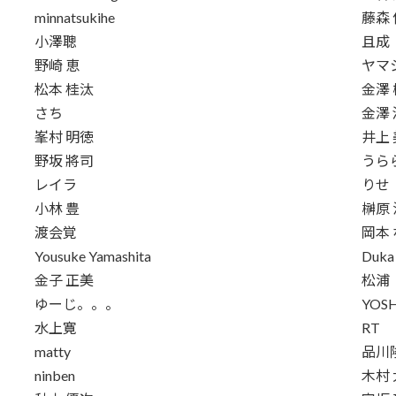
minnatsukihe
藤森
小澤聰
且成
野崎 恵
ヤマ
松本 桂汰
金澤 
さち
金澤
峯村 明徳
井上
野坂 將司
うら
レイラ
りせ
小林 豊
榊原
渡会覚
岡本
Yousuke Yamashita
Duka
金子 正美
松浦
ゆーじ。。。
YOS
水上寛
RT
matty
品川
ninben
木村