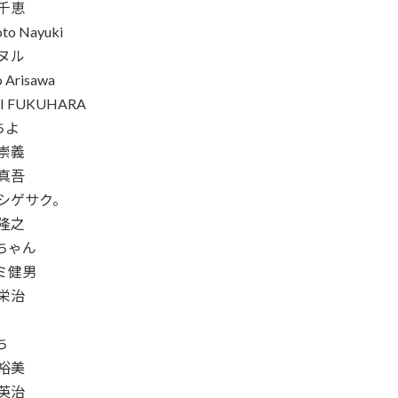
 千恵
to Nayuki
ハヌル
 Arisawa
I FUKUHARA
eちよ
 崇義
 真吾
 シゲサク。
 隆之
ちゃん
ミ健男
 栄治
ち
 裕美
 英治