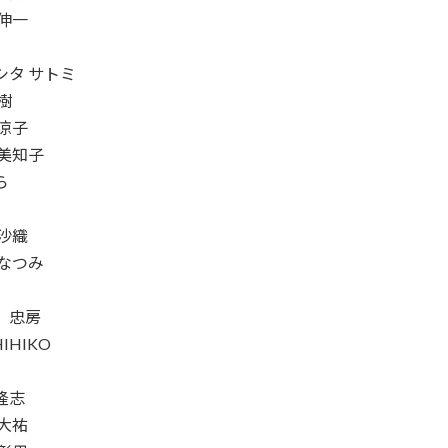
 伸一
シタ サトミ
樹
 涼子
 美知子
ら
 沙織
 なつみ
 忠房
HIHIKO
隆志
 大祐