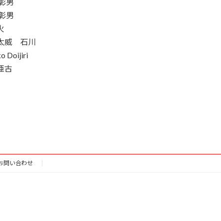
 彰男
 彰男
火
太威 石川
o Doijiri
亜古
お問い合わせ