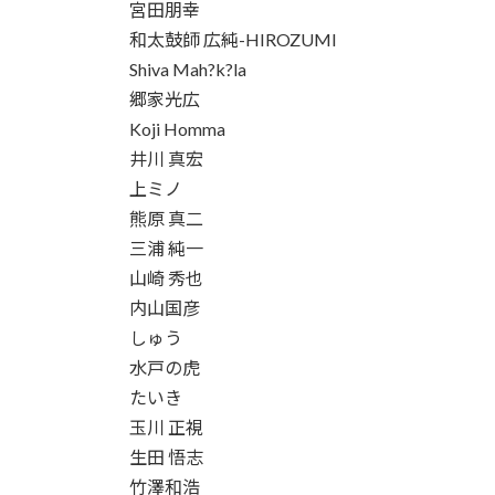
宮田朋幸
和太鼓師 広純-HIROZUMI
Shiva Mah?k?la
郷家光広
Koji Homma
井川 真宏
上ミノ
熊原 真二
三浦 純一
山崎 秀也
内山国彦
しゅう
水戸の虎
たいき
玉川 正視
生田 悟志
竹澤和浩